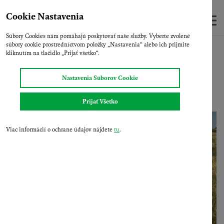
Skip
to
Cookie Nastavenia
main
Súbory Cookies nám pomáhajú poskytovať naše služby. Vyberte zvolené
content
súbory cookie prostredníctvom položky „Nastavenia“ alebo ich prijmite
Domov
Aktuality
Videogaléria
Jačmeň siaty ozimný
kliknutím na tlačidlo „Prijať všetko“.
SY TEPEE
Nastavenia Súborov Cookie
Prijať Všetko
Viac informácií o ochrane údajov nájdete
tu
.