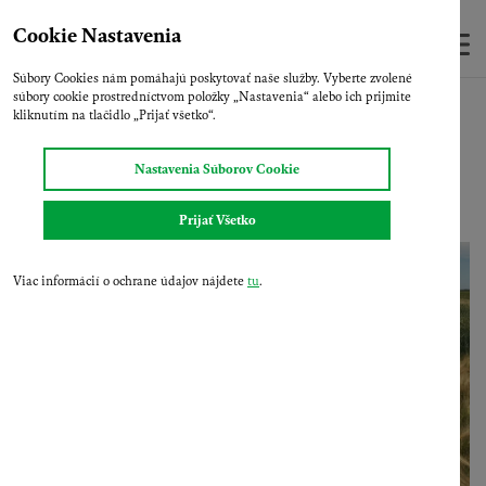
Skip
to
Cookie Nastavenia
main
Súbory Cookies nám pomáhajú poskytovať naše služby. Vyberte zvolené
content
súbory cookie prostredníctvom položky „Nastavenia“ alebo ich prijmite
Domov
Aktuality
Videogaléria
Jačmeň siaty ozimný
kliknutím na tlačidlo „Prijať všetko“.
AZRAH
Nastavenia Súborov Cookie
Prijať Všetko
Viac informácií o ochrane údajov nájdete
tu
.