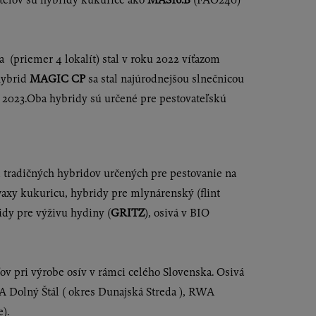
ha (priemer 4 lokalít) stal v roku 2022 víťazom
hybrid
MAGIC CP
sa stal najúrodnejšou slnečnicou
2023.Oba hybridy sú určené pre pestovateľskú
m tradičných hybridov určených pre pestovanie na
– waxy kukuricu, hybridy pre mlynárenský (flint
idy pre výživu hydiny (
GRITZ
), osivá v BIO
 pri výrobe osív v rámci celého Slovenska. Osivá
A Dolný Štál ( okres Dunajská Streda ), RWA
).