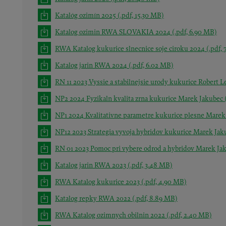
Katalóg ozimín 2025
(.pdf, 15.30 MB)
Katalog ozimin RWA SLOVAKIA 2024
(.pdf, 6.90 MB)
RWA Katalog kukurice slnecnice soje ciroku 2024
(.pdf,
Katalog jarin RWA 2024
(.pdf, 6.02 MB)
RN 11 2023 Vyssie a stabilnejsie urody kukurice Robert L
NP2 2024 Fyzikaln kvalita zrna kukurice Marek Jakubec
NP1 2024 Kvalitativne parametre kukurice plesne Mare
NP12 2023 Strategia vyvoja hybridov kukurice Marek Ja
RN 01 2023 Pomoc pri vybere odrod a hybridov Marek J
Katalog jarin RWA 2023
(.pdf, 3.48 MB)
RWA Katalog kukurice 2023
(.pdf, 4.90 MB)
Katalog repky RWA 2022
(.pdf, 8.89 MB)
RWA Katalog ozimnych obilnin 2022
(.pdf, 2.40 MB)