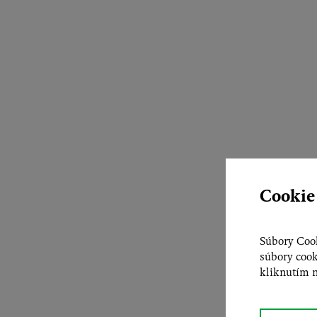
Cookie
Súbory Cook
súbory cook
kliknutím na