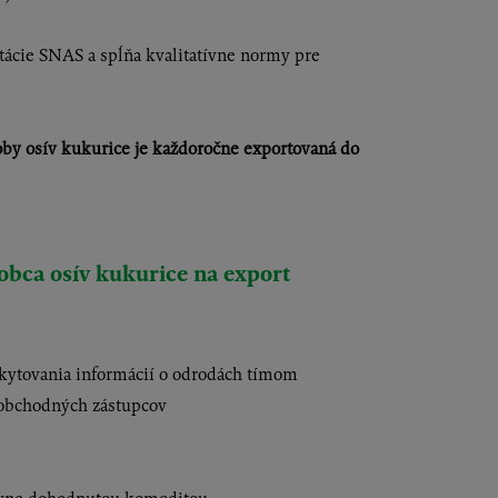
itácie SNAS a spĺňa kvalitatívne normy pre
roby osív kukurice je každoročne exportovaná do
obca osív kukurice na export
skytovania informácií o odrodách tímom
 obchodných zástupcov