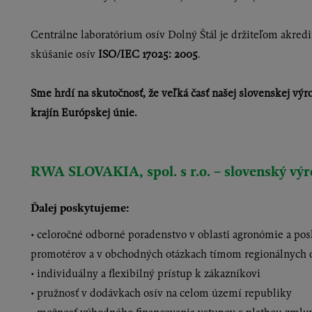
Centrálne laboratórium osív Dolný Štál je držiteľom akred
skúšanie osív
ISO/IEC 17025: 2005
.
Sme hrdí na skutočnosť, že veľká časť našej slovenskej vý
krajín Európskej únie.
RWA SLOVAKIA, spol. s r.o. – slovenský výr
Ďalej poskytujeme:
• celoročné odborné poradenstvo v oblasti agronómie a po
promotérov a v obchodných otázkach tímom regionálnych
• individuálny a flexibilný prístup k zákazníkovi
• pružnosť v dodávkach osív na celom území republiky