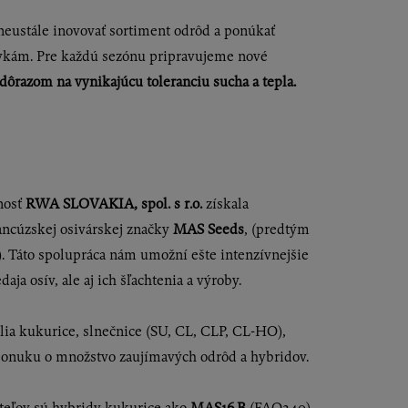
eustále inovovať sortiment odrôd a ponúkať
avkám. Pre každú sezónu pripravujeme nové
ôrazom na vynikajúcu toleranciu sucha a tepla.
nosť
RWA SLOVAKIA, spol. s r.o.
získala
ancúzskej osivárskej značky
MAS Seeds
, (predtým
). Táto spolupráca nám umožní ešte intenzívnejšie
daja osív, ale aj ich šľachtenia a výroby.
lia kukurice, slnečnice (SU, CL, CLP, CL-HO),
ponuku o množstvo zaujímavých odrôd a hybridov.
ateľov sú hybridy kukurice ako
MAS16.B
(FAO240)