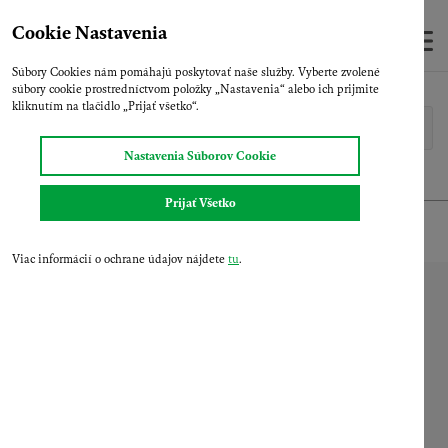
Skip
to
Cookie Nastavenia
main
Súbory Cookies nám pomáhajú poskytovať naše služby. Vyberte zvolené
content
súbory cookie prostredníctvom položky „Nastavenia“ alebo ich prijmite
Domov
Úvodná strana
Vyhľadávanie
kliknutím na tlačidlo „Prijať všetko“.
Nastavenia Súborov Cookie
Prijať Všetko
Viac informácií o ochrane údajov nájdete
tu
.
O spoločnosti
Oddelenia
Produkty
Aktuality