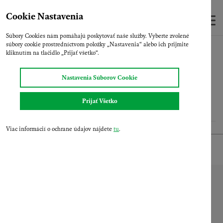
Skip
to
Cookie Nastavenia
main
Súbory Cookies nám pomáhajú poskytovať naše služby. Vyberte zvolené
content
súbory cookie prostredníctvom položky „Nastavenia“ alebo ich prijmite
Domov
Produkty
Osivá
Peluška jarná
kliknutím na tlačidlo „Prijať všetko“.
Peluška jarná
Nastavenia Súborov Cookie
Stránka bude dostupná online za krátku chvíľu!
Prijať Všetko
Viac informácií o ochrane údajov nájdete
tu
.
O spoločnosti
Oddelenia
Produkty
Aktuality