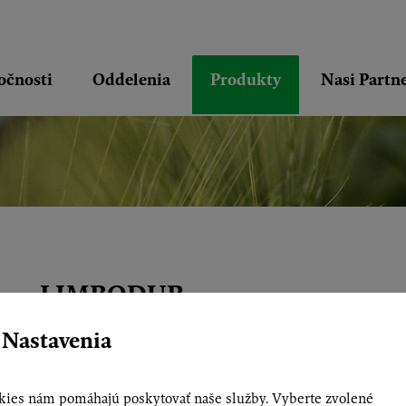
očnosti
Oddelenia
Produkty
Nasi Partne
LIMBODUR
 Nastavenia
PSĚNICA TVRDÁ
Charakteristika odrody
ies nám pomáhajú poskytovať naše služby. Vyberte zvolené