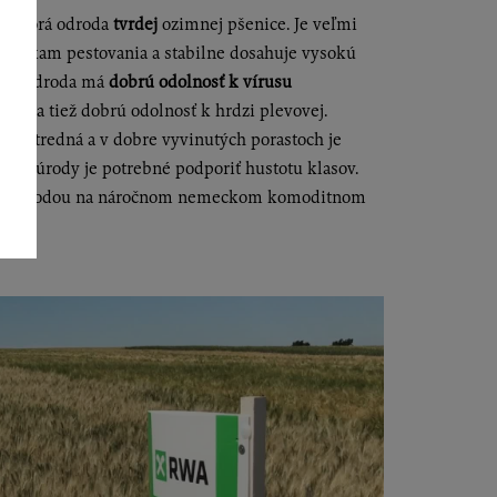
 neskorá odroda
tvrdej
ozimnej pšenice. Je veľmi
mienkam pestovania a stabilne dosahuje vysokú
tu“. Odroda má
dobrú odolnosť k vírusu
V) a tiež dobrú odolnosť k hrdzi plevovej.
 je stredná a v dobre vyvinutých porastoch je
okej úrody je potrebné podporiť hustotu klasov.
äčšou odrodou na náročnom nemeckom komoditnom