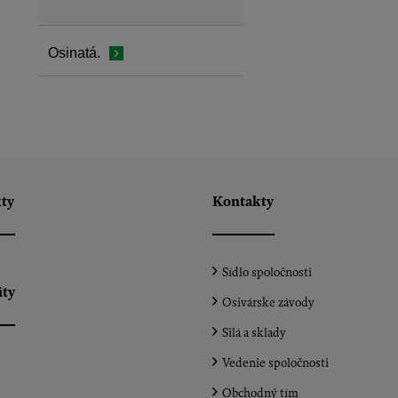
Osinatá.
ty
Kontakty
Sídlo spoločnosti
ity
Osivárske závody
Silá a sklady
Vedenie spoločnosti
Obchodný tím