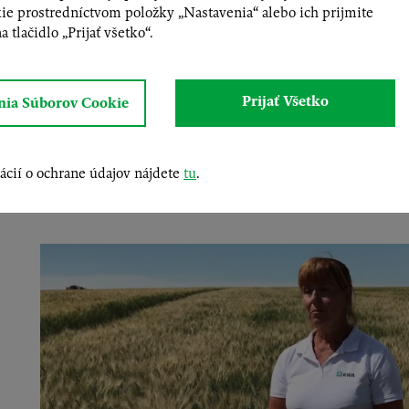
ie prostredníctvom položky „Nastavenia“ alebo ich prijmite
stredne skorá až stredne
 tlačidlo „Prijať všetko“.
flexibilná k rôznym pod
úrodu a „bezpečnú kvali
zakrpatenosti pšenice
(WD
Prijať Všetko
nia Súborov Cookie
Odolnosť proti poliehaniu
použitie morforegulátora potrebné. Pre dosiahnutie vys
Limbodur
je aj vďaka stabilnej kvalite druhou najv
ácií o ochrane údajov nájdete
tu
.
trhu.