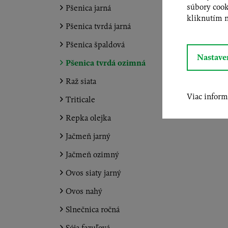
súbory cook
Pšenica jarná
kliknutím na
Pšenica tvrdá jarná
Pšenica špaldová
Nastave
Pšenica tvrdá ozimná
Raž siata
Viac inform
Triticale
Repka olejka
Jačmeň jarný
Jačmeň ozimný
Ovos siaty jarný
Ovos nahý
Slnečnica ročná
Sója fazuľová